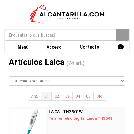
Menú
Acceso
Contacto
0
Artículos Laica
(74 art.)
Ant.
01
02
03
04
05
Sig.
LAICA - TH3601W
Termómetro Digital Laica TH3601