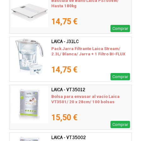
Báscula de Baño Laica PS1054W/
Hasta 180kg
14,75 €
Comprar
LAICA - J31LC
Pack Jarra Filtrante Laica Stream/
2.3L/ Blanca/ Jarra + 1 Filtro BI-FLUX
14,75 €
Comprar
LAICA - VT35012
Bolsa para envasar al vacío Laica
VT3501/ 20 x 28cm/ 100 bolsas
15,50 €
Comprar
LAICA - VT35002