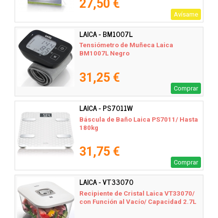
27,50 €
Avísame
LAICA - BM1007L
Tensiómetro de Muñeca Laica
BM1007L Negro
31,25 €
Comprar
LAICA - PS7011W
Báscula de Baño Laica PS7011/ Hasta
180kg
31,75 €
Comprar
LAICA - VT33070
Recipiente de Cristal Laica VT33070/
con Función al Vacío/ Capacidad 2.7L