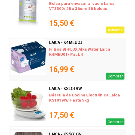
Bolsa para envasar al vacío Laica
VT3500/ 28 x 36cm/ 50 bolsas
15,50 €
Avísame
LAICA - K4MEU01
Filtros BI-FLUX Alka Water Laica
K4MEU01/ Pack 4
16,99 €
Comprar
LAICA - KS1019W
Báscula de Cocina Electrónica Laica
KS1019W/ Hasta 5kg
17,50 €
Comprar
LAICA - KS5010N