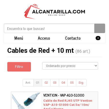
Menú
Acceso
Contacto
0
Cables de Red + 10 mt
(86 art.)
Filtro
Ant.
01
02
03
04
05
Sig.
VENTION - VAP-A10-S1000
Cable de Red RJ45 UTP Vention
VAP-A10-S1000 Cat.5e/ 10m/
Azul y Negro