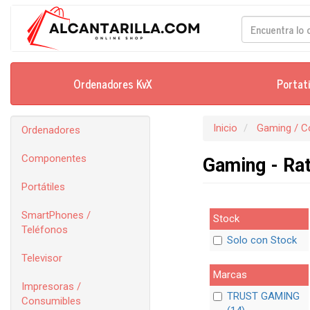
Ordenadores KvX
Portat
Inicio
Gaming / C
Ordenadores
Componentes
Gaming - Ra
Portátiles
SmartPhones /
Stock
Teléfonos
Solo con Stock
Televisor
Marcas
Impresoras /
TRUST GAMING
Consumibles