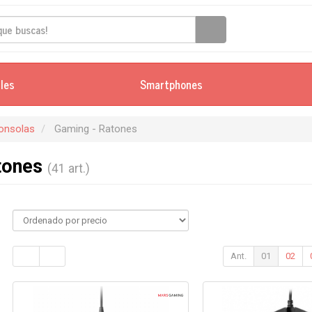
iles
Smartphones
onsolas
Gaming - Ratones
tones
(41 art.)
Ant.
01
02