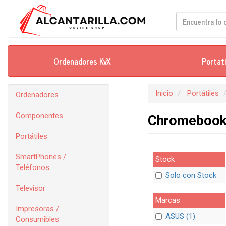
Ordenadores KvX
Portat
Inicio
Portátiles
Ordenadores
Componentes
Chromeboo
Portátiles
SmartPhones /
Stock
Teléfonos
Solo con Stock
Televisor
Marcas
Impresoras /
ASUS (1)
Consumibles