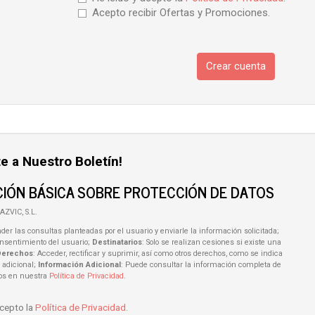
Acepto recibir Ofertas y Promociones.
Crear cuenta
e a Nuestro Boletín!
IÓN BÁSICA SOBRE PROTECCIÓN DE DATOS
AZVIC, S.L.
der las consultas planteadas por el usuario y enviarle la información solicitada;
onsentimiento del usuario;
Destinatarios
: Solo se realizan cesiones si existe una
Derechos
: Acceder, rectificar y suprimir, así como otros derechos, como se indica
 adicional;
Información Adicional
: Puede consultar la información completa de
tos en nuestra
Política de Privacidad
.
acepto la
Política de Privacidad
.