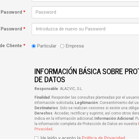
Password
*
. Password
*
 de Cliente
*
Particular
Empresa
INFORMACIÓN BÁSICA SOBRE PRO
DE DATOS
Responsable
: ALAZVIC, S.L.
Finalidad
: Responder las consultas planteadas por el usuario 
información solicitada;
Legitimación
: Consentimiento del us
Destinatarios
: Solo se realizan cesiones si existe una obliga
Derechos
: Acceder, rectificar y suprimir, así como otros d
indica en la información adicional;
Información Adicional
: P
la información completa de Protección de Datos en nuestra
Privacidad
.
He leído y acepto la
Política de Privacidad
.