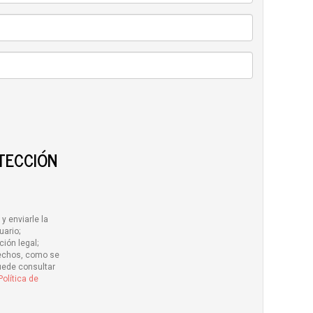
TECCIÓN
y enviarle la
uario;
ción legal;
erechos, como se
uede consultar
Política de