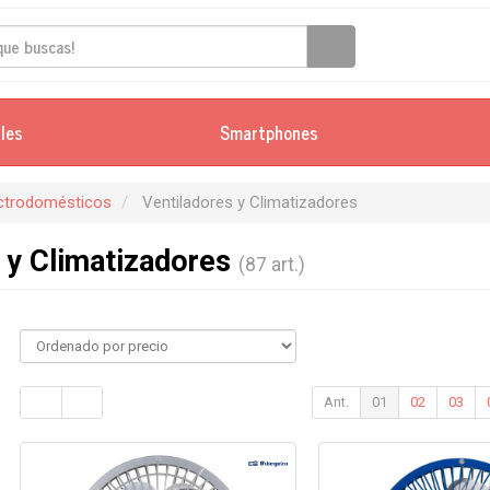
iles
Smartphones
ectrodomésticos
Ventiladores y Climatizadores
 y Climatizadores
(87 art.)
Ant.
01
02
03