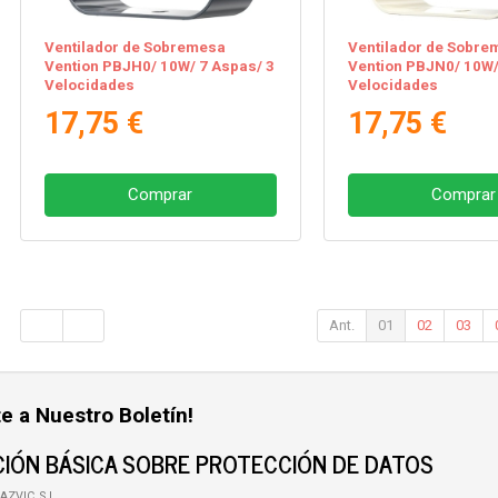
Ventilador de Sobremesa
Ventilador de Sobre
Vention PBJH0/ 10W/ 7 Aspas/ 3
Vention PBJN0/ 10W/
Velocidades
Velocidades
17,75 €
17,75 €
Comprar
Comprar
Ant.
01
02
03
e a Nuestro Boletín!
IÓN BÁSICA SOBRE PROTECCIÓN DE DATOS
AZVIC, S.L.