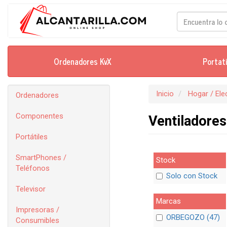
Ordenadores KvX
Portat
Inicio
Hogar / El
Ordenadores
Componentes
Ventiladores
Portátiles
SmartPhones /
Stock
Teléfonos
Solo con Stock
Televisor
Marcas
Impresoras /
ORBEGOZO (47)
Consumibles