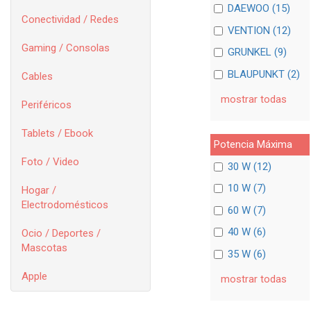
DAEWOO (15)
Conectividad / Redes
VENTION (12)
Gaming / Consolas
GRUNKEL (9)
BLAUPUNKT (2)
Cables
mostrar todas
Periféricos
Tablets / Ebook
Potencia Máxima
Foto / Video
30 W (12)
10 W (7)
Hogar /
Electrodomésticos
60 W (7)
40 W (6)
Ocio / Deportes /
Mascotas
35 W (6)
Apple
mostrar todas