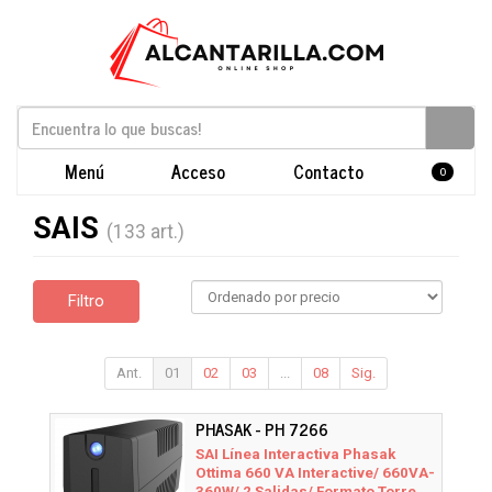
Menú
Acceso
Contacto
0
SAIS
(133 art.)
Filtro
Ant.
01
02
03
...
08
Sig.
PHASAK - PH 7266
SAI Línea Interactiva Phasak
Ottima 660 VA Interactive/ 660VA-
360W/ 2 Salidas/ Formato Torre