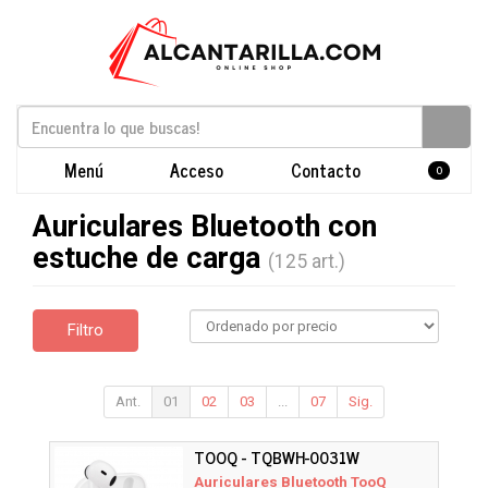
Menú
Acceso
Contacto
0
Auriculares Bluetooth con
estuche de carga
(125 art.)
Filtro
Ant.
01
02
03
...
07
Sig.
TOOQ - TQBWH-0031W
Auriculares Bluetooth TooQ