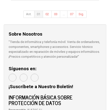
Ant.
01
02
03
...
07
Sig.
Sobre Nosotros
"Tienda de informática y telefonía móvil. Venta de ordenadores,
componentes, smartphones y accesorios. Servicio técnico
especializado en reparación de móviles y equipos informáticos.
¡Precios competitivos y atención personalizada!"
Síguenos en:
¡Suscríbete a Nuestro Boletín!
INFORMACIÓN BÁSICA SOBRE
PROTECCIÓN DE DATOS
Responsable
: ALAZVIC, S.L.