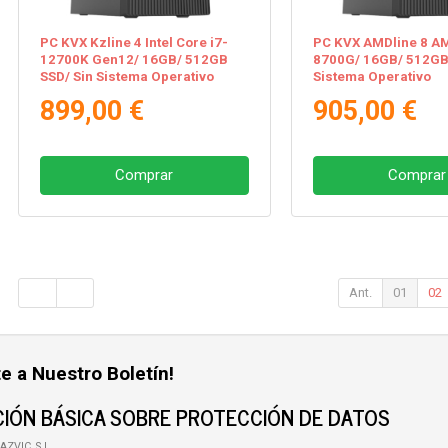
PC KVX Kzline 4 Intel Core i7-
PC KVX AMDline 8 A
12700K Gen12/ 16GB/ 512GB
8700G/ 16GB/ 512GB 
SSD/ Sin Sistema Operativo
Sistema Operativo
899,00 €
905,00 €
Comprar
Comprar
Ant.
01
02
e a Nuestro Boletín!
IÓN BÁSICA SOBRE PROTECCIÓN DE DATOS
AZVIC, S.L.