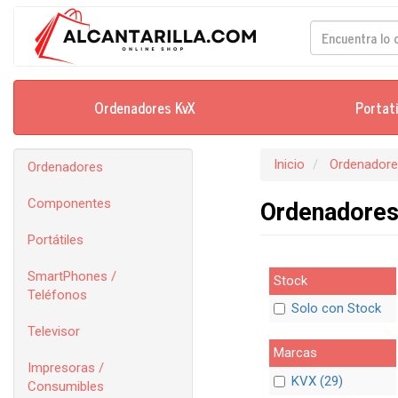
Ordenadores KvX
Portat
Inicio
Ordenador
Ordenadores
Componentes
Ordenadore
Portátiles
SmartPhones /
Stock
Teléfonos
Solo con Stock
Televisor
Marcas
Impresoras /
KVX (29)
Consumibles