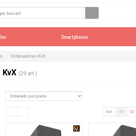
iles
Smartphones
es
Ordenadores KvX
s KvX
(29 art.)
Ant.
01
02