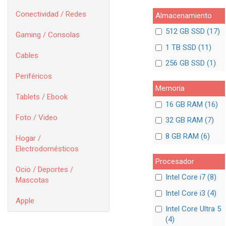
Conectividad / Redes
Almacenamiento
512 GB SSD (17)
Gaming / Consolas
1 TB SSD (11)
Cables
256 GB SSD (1)
Periféricos
Memoria
Tablets / Ebook
16 GB RAM (16)
Foto / Video
32 GB RAM (7)
8 GB RAM (6)
Hogar /
Electrodomésticos
Procesador
Ocio / Deportes /
Intel Core i7 (8)
Mascotas
Intel Core i3 (4)
Apple
Intel Core Ultra 5
(4)