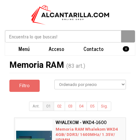
Menú
Acceso
Contacto
0
Memoria RAM
(83 art.)
Filtro
Ant.
01
02
03
04
05
Sig.
WHALEKOM - WKD4-1600
Memoria RAM Whalekom WKD4
4GB/ DDR3/ 1600MHz/ 1.35V/
UDIMM