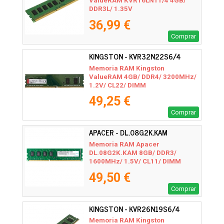
ValueRAM KVR16LN11/4 4GB/
DDR3L/ 1.35V
36,99 €
Comprar
KINGSTON - KVR32N22S6/4
Memoria RAM Kingston
ValueRAM 4GB/ DDR4/ 3200MHz/
1.2V/ CL22/ DIMM
49,25 €
Comprar
APACER - DL.08G2K.KAM
Memoria RAM Apacer
DL.08G2K.KAM 8GB/ DDR3/
1600MHz/ 1.5V/ CL11/ DIMM
49,50 €
Comprar
KINGSTON - KVR26N19S6/4
Memoria RAM Kingston