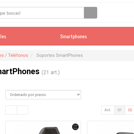
iles
Smartphones
s / Teléfonos
Soportes SmartPhones
martPhones
(21 art.)
Ant.
01
02