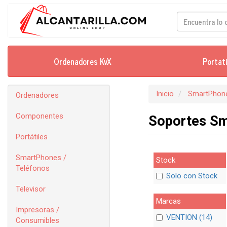
Ordenadores KvX
Portat
Inicio
SmartPhone
Ordenadores
Componentes
Soportes S
Portátiles
SmartPhones /
Stock
Teléfonos
Solo con Stock
Televisor
Marcas
Impresoras /
VENTION (14)
Consumibles