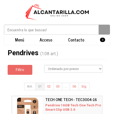
Menú
Acceso
Contacto
0
Pendrives
(108 art.)
Filtro
Ant.
01
02
03
...
06
Sig.
TECH ONE TECH - TEC3004-16
Pendrive 16GB Tech One Tech Pro
Smart Clip USB 2.0