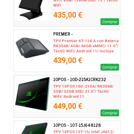
N97/ 8GB/ 128GB SSD/ 15"/ Táctil/
WiFi
435,00 €
Comprar
PREMIER -
KT11611RK3568464P5B
TPV Premier KT-116 A con Bateria
RK3568/ 4GB/ 64GB eMMC/ 11.6"/
Táctil/ WiFi/ Android 11/ Incluye
Impresora 80mm
439,00 €
Comprar
10POS - 10D-215A1CRK232
TPV 10POS 10D-215A/ RK3568/
2GB/ 32GB SSD/ 21.5"/ Táctil/
WiFi/ Android 11
449,00 €
Comprar
10POS - 10T-15J648128
TPV 10POS 10T-15/ Intel J6412/