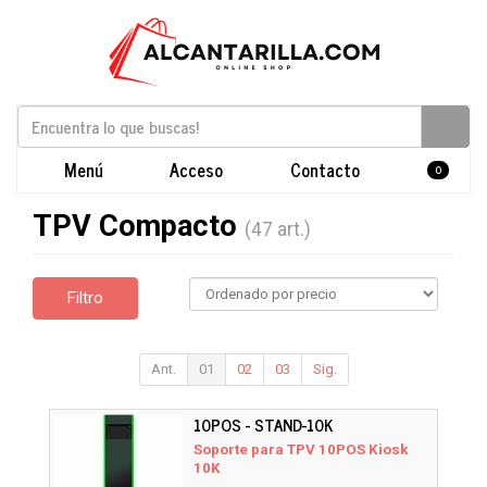
Menú
Acceso
Contacto
0
TPV Compacto
(47 art.)
Filtro
Ant.
01
02
03
Sig.
10POS - STAND-10K
Soporte para TPV 10POS Kiosk
10K