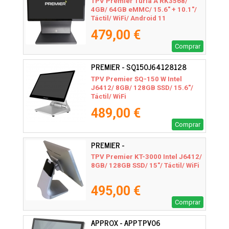
TPV Premier Turia A RK3568/
4GB/ 64GB eMMC/ 15.6" + 10.1"/
Táctil/ WiFi/ Android 11
479,00 €
Comprar
PREMIER - SQ150J64128128
TPV Premier SQ-150 W Intel
J6412/ 8GB/ 128GB SSD/ 15.6"/
Táctil/ WiFi
489,00 €
Comprar
PREMIER -
KT300015CJ64128128WF
TPV Premier KT-3000 Intel J6412/
8GB/ 128GB SSD/ 15"/ Táctil/ WiFi
495,00 €
Comprar
APPROX - APPTPV06