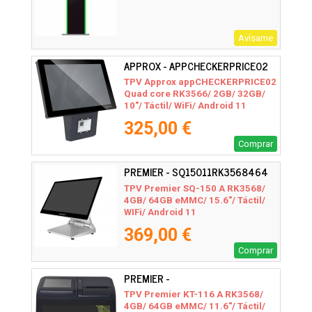
Avísame
APPROX - APPCHECKERPRICE02
TPV Approx appCHECKERPRICE02
Quad core RK3566/ 2GB/ 32GB/
10"/ Táctil/ WiFi/ Android 11
325,00 €
Comprar
PREMIER - SQ15011RK3568464
TPV Premier SQ-150 A RK3568/
4GB/ 64GB eMMC/ 15.6"/ Táctil/
WIFi/ Android 11
369,00 €
Comprar
PREMIER -
KT116A11116RK356846480P5S
TPV Premier KT-116 A RK3568/
4GB/ 64GB eMMC/ 11.6"/ Táctil/