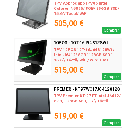
TPV Approx appTPV06 Intel
Celeron N5095/ 8GB/ 256GB SSD/
15.6"/ Táctil/ WiFi
505,00 €
Comprar
10POS - 10T-16J648128W1
TPV 10POS 10T-16J648128W1/
Intel J6412/ 8GB/ 128GB SSD/
15.6"/ Táctil/ WiFi/ Win11 IoT
515,00 €
Comprar
PREMIER - KT97WC17J64128128
TPV Premier KT-97 FT Intel J6412/
8GB/ 128GB SSD/ 17"/ Táctil
519,00 €
Comprar