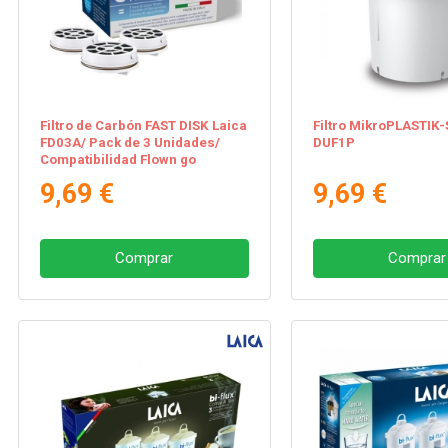
Filtro de Carbón FAST DISK Laica
Filtro MikroPLASTIK
FD03A/ Pack de 3 Unidades/
DUF1P
Compatibilidad Flown go
9,69 €
9,69 €
Comprar
Comprar