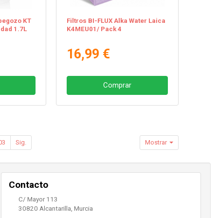
begozo KT
Filtros BI-FLUX Alka Water Laica
dad 1.7L
K4MEU01/ Pack 4
16,99 €
Comprar
03
Sig.
Mostrar
Contacto
C/ Mayor 113
30820
Alcantarilla
,
Murcia