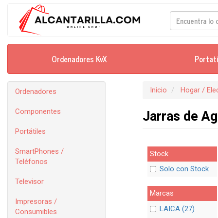
Ordenadores KvX
Portat
Inicio
Hogar / El
Ordenadores
Componentes
Jarras de Ag
Portátiles
SmartPhones /
Stock
Teléfonos
Solo con Stock
Televisor
Marcas
Impresoras /
LAICA (27)
Consumibles