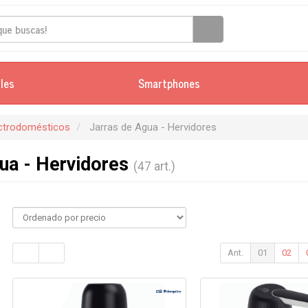
iles
Smartphones
ectrodomésticos
Jarras de Agua - Hervidores
ua - Hervidores
(47 art.)
Ant.
01
02