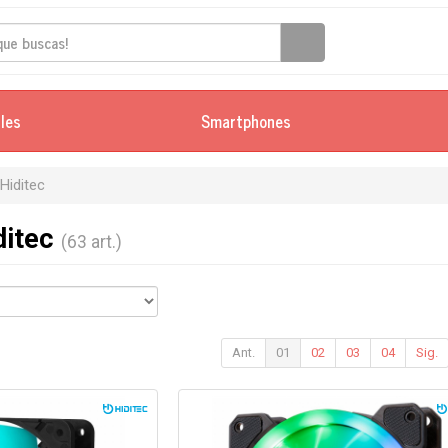
iles
Smartphones
Hiditec
ditec
(63 art.)
Ant.
01
02
03
04
Sig.