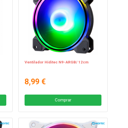
Ventilador Hiditec N9-ARGB/ 12cm
8,99 €
Comprar