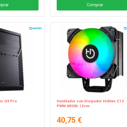
prar
Comprar
ec Q9 Pro
Ventilador con Disipador Hiditec C12
PWM ARGB/ 12cm
40,75 €