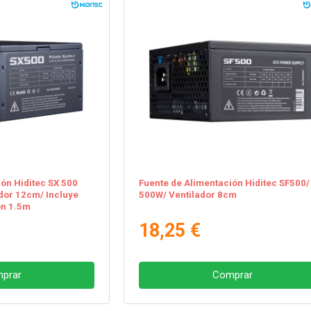
ón Hiditec SX 500
Fuente de Alimentación Hiditec SF500/
dor 12cm/ Incluye
500W/ Ventilador 8cm
ón 1.5m
18,25 €
prar
Comprar