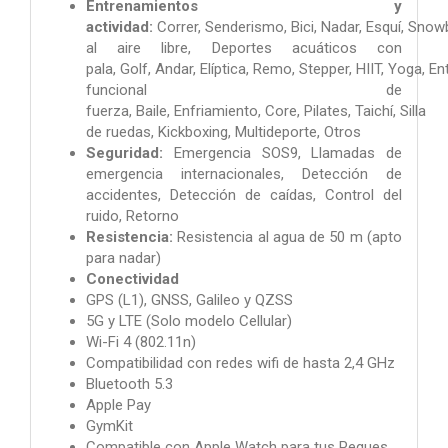
Entrenamientos y
actividad:
Correr, Senderismo, Bici, Nadar, Esquí, Sno
al aire libre, Deportes acuáticos con
pala, Golf, Andar, Elíptica, Remo, Stepper, HIIT, Yoga, E
funcional de
fuerza, Baile, Enfriamiento, Core, Pilates, Taichí, Silla
de ruedas, Kickboxing, Multideporte, Otros
Seguridad:
Emergencia SOS9, Llamadas de
emergencia internacionales, Detección de
accidentes, Detección de caídas, Control del
ruido, Retorno
Resistencia:
Resistencia al agua de 50 m (apto
para nadar)
Conectividad
GPS (L1), GNSS, Galileo y QZSS
5G y LTE (Solo modelo Cellular)
Wi-Fi 4 (802.11n)
Compatibilidad con redes wifi de hasta 2,4 GHz
Bluetooth 5.3
Apple Pay
GymKit
Compatible con Apple Watch para tus Peques