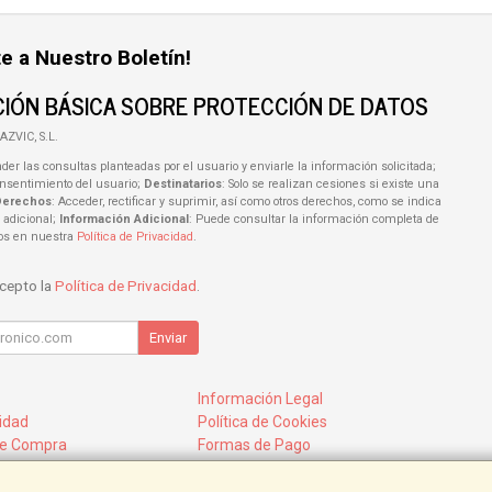
e a Nuestro Boletín!
IÓN BÁSICA SOBRE PROTECCIÓN DE DATOS
AZVIC, S.L.
der las consultas planteadas por el usuario y enviarle la información solicitada;
onsentimiento del usuario;
Destinatarios
: Solo se realizan cesiones si existe una
Derechos
: Acceder, rectificar y suprimir, así como otros derechos, como se indica
 adicional;
Información Adicional
: Puede consultar la información completa de
tos en nuestra
Política de Privacidad
.
acepto la
Política de Privacidad
.
Enviar
Información Legal
cidad
Política de Cookies
de Compra
Formas de Pago
mos?