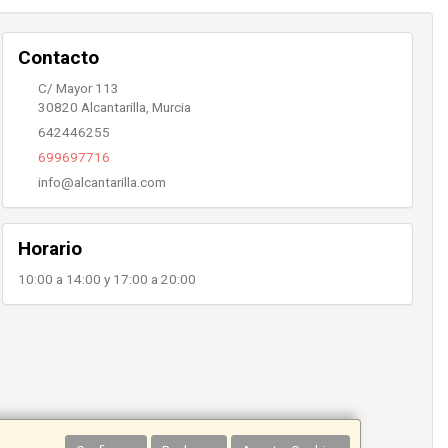
Contacto
C/ Mayor 113
30820
Alcantarilla
,
Murcia
642446255
699697716
info@alcantarilla.com
Horario
10:00 a 14:00 y 17:00 a 20:00