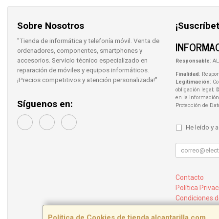
Sobre Nosotros
¡Suscríbet
"Tienda de informática y telefonía móvil. Venta de
INFORMAC
ordenadores, componentes, smartphones y
accesorios. Servicio técnico especializado en
Responsable
: AL
reparación de móviles y equipos informáticos.
Finalidad
: Respon
¡Precios competitivos y atención personalizada!"
Legitimación
: C
obligación legal;
en la información
Síguenos en:
Protección de Da
He leído y 
Contacto
Política Priva
Condiciones 
¿Quienes So
Política de Cookies de tienda.alcantarilla.com