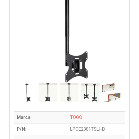
Marca:
TOOQ
P/N:
LPCE2301TSLI-B