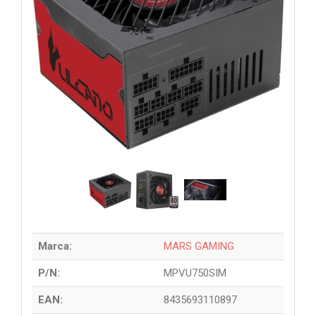
Marca:
MARS GAMING
P/N:
MPVU750SIM
EAN:
8435693110897