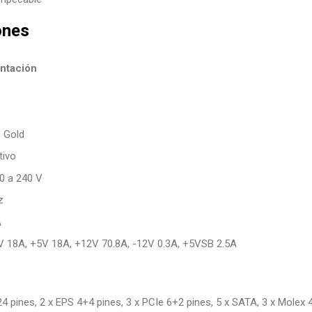
ones
ntación
S Gold
tivo
00 a 240 V
z
A
3V 18A, +5V 18A, +12V 70.8A, -12V 0.3A, +5VSB 2.5A
4 pines, 2 x EPS 4+4 pines, 3 x PCIe 6+2 pines, 5 x SATA, 3 x Molex 4