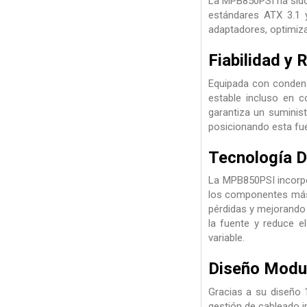
La MPB850PSI ha sido
estándares ATX 3.1 y
adaptadores, optimiza
Fiabilidad y 
Equipada con condens
estable incluso en c
garantiza un suminist
posicionando esta fu
Tecnología 
La MPB850PSI incorpo
los componentes más 
pérdidas y mejorando l
la fuente y reduce e
variable.
Diseño Modul
Gracias a su diseño 1
gestión de cableado 