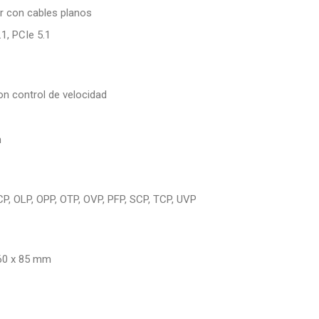
r con cables planos
1, PCIe 5.1
n control de velocidad
n
P, OLP, OPP, OTP, OVP, PFP, SCP, TCP, UVP
60 x 85 mm