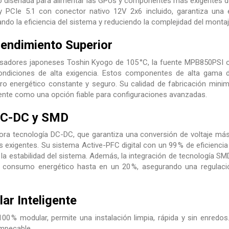
 diseñada para alimentar las GPUs y componentes más exigentes de
 PCIe 5.1 con conector nativo 12V 2x6 incluido, garantiza una e
ndo la eficiencia del sistema y reduciendo la complejidad del montaj
Rendimiento Superior
adores japoneses Toshin Kyogo de 105 °C, la fuente MPB850PSI of
ondiciones de alta exigencia. Estos componentes de alta gama de
ro energético constante y seguro. Su calidad de fabricación minimi
ente como una opción fiable para configuraciones avanzadas.
DC-DC y SMD
ra tecnología DC-DC, que garantiza una conversión de voltaje más 
exigentes. Su sistema Active-PFC digital con un 99 % de eficienci
a estabilidad del sistema. Además, la integración de tecnología SMD o
l consumo energético hasta en un 20 %, asegurando una regulación
ar Inteligente
00 % modular, permite una instalación limpia, rápida y sin enredos. 
impecable