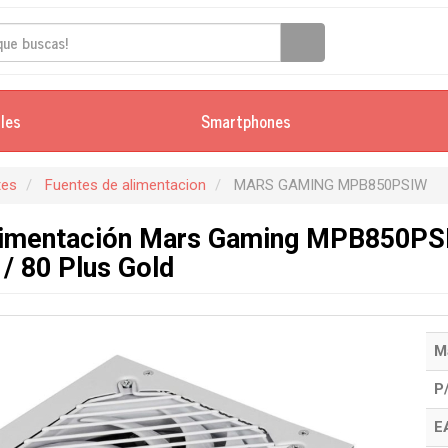
iles
Smartphones
es
Fuentes de alimentacion
MARS GAMING MPB850PSIW
limentación Mars Gaming MPB850PSI
1/ 80 Plus Gold
M
P
E