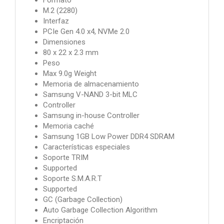
M.2 (2280)
Interfaz
PCIe Gen 4.0 x4, NVMe 2.0
Dimensiones
80 x 22 x 2.3 mm
Peso
Max 9.0g Weight
Memoria de almacenamiento
Samsung V-NAND 3-bit MLC
Controller
Samsung in-house Controller
Memoria caché
Samsung 1GB Low Power DDR4 SDRAM
Características especiales
Soporte TRIM
Supported
Soporte S.M.A.R.T
Supported
GC (Garbage Collection)
Auto Garbage Collection Algorithm
Encriptación