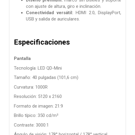
Diseño premium:
marco sin biseles y soporte
con ajuste de altura, giro e inclinación.
Conectividad versátil:
HDMI 2.0, DisplayPort,
USB y salida de auriculares.
Especificaciones
Pantalla
Tecnología: LED QD-Mini
Tamaño: 40 pulgadas (101,6 cm)
Curvatura: 1000R
Resolución: 5120 x 2160
Formato de imagen: 21:9
Brillo típico: 350 cd/m²
Contraste: 3000:1
Ángulo de visión: 178° horizontal / 178° vertical