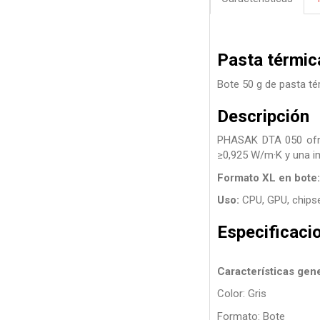
Pasta térmic
Bote 50 g de pasta té
Descripción
PHASAK DTA 050 ofrec
≥0,925 W/m·K y una i
Formato XL en bote:
Uso:
CPU, GPU, chips
Especificaci
Características gen
Color: Gris
Formato: Bote