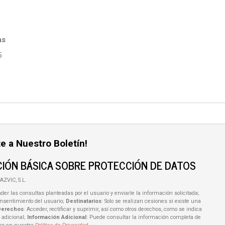
as
5
e a Nuestro Boletín!
IÓN BÁSICA SOBRE PROTECCIÓN DE DATOS
AZVIC, S.L.
der las consultas planteadas por el usuario y enviarle la información solicitada;
onsentimiento del usuario;
Destinatarios
: Solo se realizan cesiones si existe una
Derechos
: Acceder, rectificar y suprimir, así como otros derechos, como se indica
 adicional;
Información Adicional
: Puede consultar la información completa de