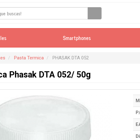
iles
Smartphones
es
Pasta Termica
PHASAK DTA 052
ca Phasak DTA 052/ 50g
M
P
E
Di