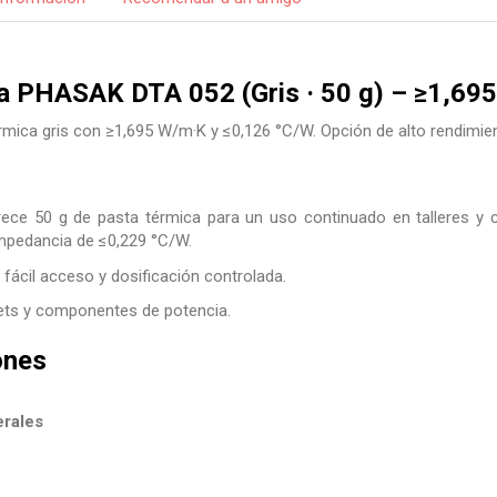
a PHASAK DTA 052 (Gris · 50 g) – ≥1,69
rmica gris con ≥1,695 W/m·K y ≤0,126 °C/W. Opción de alto rendimie
e 50 g de pasta térmica para un uso continuado en talleres y c
mpedancia de ≤0,229 °C/W.
fácil acceso y dosificación controlada.
ets y componentes de potencia.
ones
erales