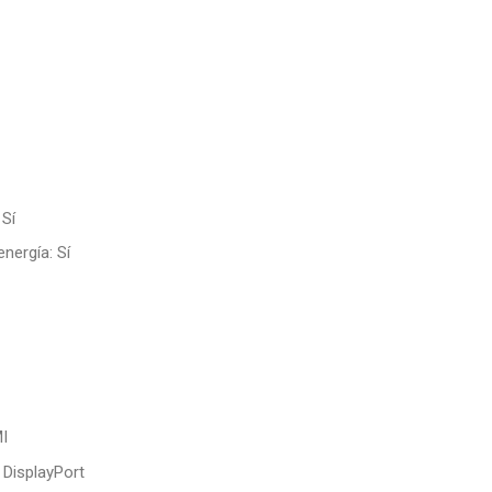
 Sí
energía: Sí
I
 DisplayPort