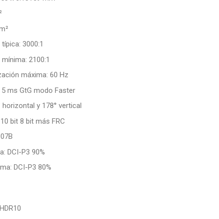
²
/m²
típica: 3000:1
 mínima: 2100:1
ización máxima: 60 Hz
: 5 ms GtG modo Faster
 horizontal y 178° vertical
 10 bit 8 bit más FRC
.07B
ca: DCI-P3 90%
ima: DCI-P3 80%
 HDR10