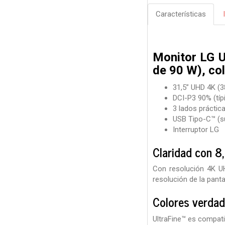
Características
Monitor LG U
de 90 W), co
31,5” UHD 4K (
DCI-P3 90% (tí
3 lados práctic
USB Tipo-C™ (su
Interruptor LG
Claridad con 8
Con resolución 4K UH
resolución de la panta
Colores verdad
UltraFine™ es compati