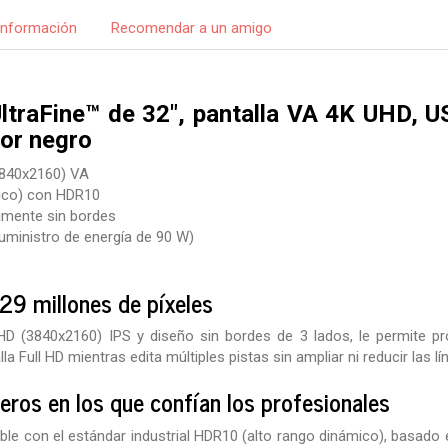
Información
Recomendar a un amigo
ltraFine™ de 32", pantalla VA 4K UHD, U
lor negro
3840x2160) VA
pico) con HDR10
amente sin bordes
ministro de energía de 90 W)
,29 millones de píxeles
D (3840x2160) IPS y diseño sin bordes de 3 lados, le permite pr
lla Full HD mientras edita múltiples pistas sin ampliar ni reducir las l
eros en los que confían los profesionales
ble con el estándar industrial HDR10 (alto rango dinámico), basado 