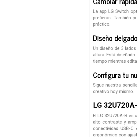
Cambiar rápid
La app LG Switch opti
prefieras. También p
práctico.
Diseño delgado
Un diseño de 3 lados 
altura. Está diseñado
tiempo mientras edita
Configura tu nu
Sigue nuestra sencil
creativo hoy mismo.
LG 32U720A
El LG 32U720A-B es u
alto contraste y amp
conectividad USB-C 
ergonómico con ajuste