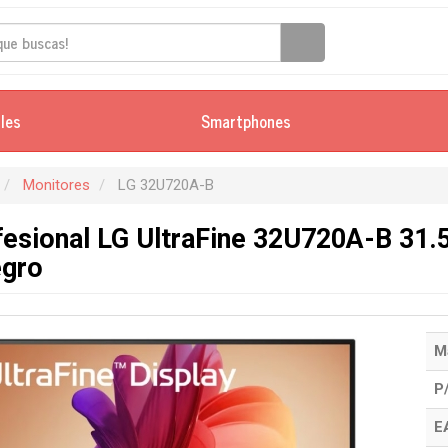
iles
Smartphones
Monitores
LG 32U720A-B
esional LG UltraFine 32U720A-B 31.5
egro
M
P
E