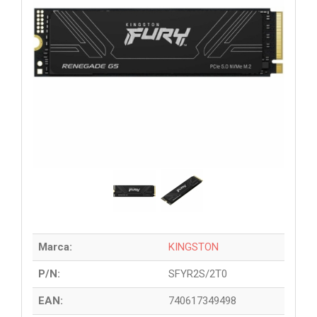
Marca:
KINGSTON
P/N:
SFYR2S/2T0
EAN:
740617349498