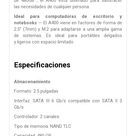
de
480GB
, el A400 está diseñado para satisfacer
las
necesidades de cualquier persona.
Ideal para computadoras de escritorio y
notebooks
— El A400
viene en factores de forma de
2.5” (7mm) y M.2 para adaptarse a
una amplia gama
de sistemas. Es ideal para portátiles delgados
y
ligeros con espacio limitado
Especificaciones
Almacenamiento
Formato: 2.5 pulgadas
Interfaz: SATA III 6 Gb/s compatible con SATA II 3
Gb/s
Controlador: 2 canales
Tipo de memoria: NAND TLC
Capacidad: 480 GB