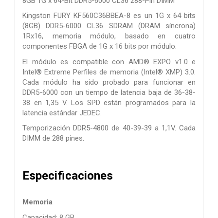
8GB 1G x 64-Bit
DDR5-6000 CL36 288-Pin DIMM
Kingston FURY KF560C36BBEA-8 es un 1G x 64 bits
(8GB)
DDR5-6000 CL36 SDRAM (DRAM síncrona)
1Rx16, memoria
módulo, basado en cuatro
componentes FBGA de 1G x 16 bits por módulo.
El módulo es compatible con AMD® EXPO v1.0 e
Intel® Extreme
Perfiles de memoria (Intel® XMP) 3.0.
Cada módulo ha sido
probado para funcionar en
DDR5-6000 con un tiempo de latencia baja de 36-38-
38 en
1,35 V. Los SPD están programados para la
latencia estándar JEDEC.
Temporización DDR5-4800 de 40-39-39 a 1,1V. Cada
DIMM de 288 pines.
Especificaciones
Memoria
Capacidad: 8 GB