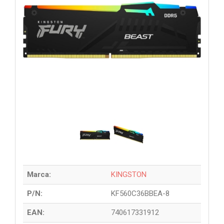
Marca:
KINGSTON
P/N:
KF560C36BBEA-8
EAN:
740617331912