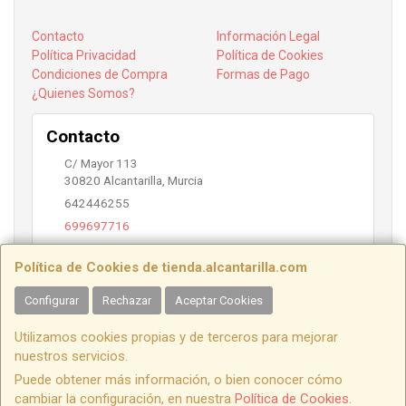
Contacto
Información Legal
Política Privacidad
Política de Cookies
Condiciones de Compra
Formas de Pago
¿Quienes Somos?
Contacto
C/ Mayor 113
30820
Alcantarilla
,
Murcia
642446255
699697716
info@alcantarilla.com
Política de Cookies de tienda.alcantarilla.com
Configurar
Rechazar
Aceptar Cookies
Horario
Utilizamos cookies propias y de terceros para mejorar
10:00 a 14:00 y 17:00 a 20:00
nuestros servicios.
Puede obtener más información, o bien conocer cómo
cambiar la configuración, en nuestra
Política de Cookies
.
, , , , España. - C.I.F.: B73788168 - Tfno: