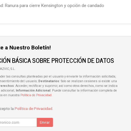
ad: Ranura para cierre Kensington y opción de candado
e a Nuestro Boletín!
IÓN BÁSICA SOBRE PROTECCIÓN DE DATOS
AZVIC, S.L.
der las consultas planteadas por el usuario y enviarle la información solicitada;
onsentimiento del usuario;
Destinatarios
: Solo se realizan cesiones si existe una
Derechos
: Acceder, rectificar y suprimir, así como otros derechos, como se indica
 adicional;
Información Adicional
: Puede consultar la información completa de
tos en nuestra
Política de Privacidad
.
acepto la
Política de Privacidad
.
Enviar