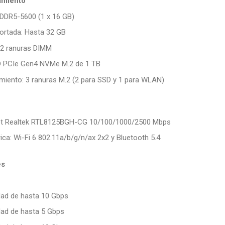
amiento
DDR5-5600 (1 x 16 GB)
rtada: Hasta 32 GB
 2 ranuras DIMM
 PCIe Gen4 NVMe M.2 de 1 TB
iento: 3 ranuras M.2 (2 para SSD y 1 para WLAN)
net Realtek RTL8125BGH-CG 10/100/1000/2500 Mbps
ica: Wi-Fi 6 802.11a/b/g/n/ax 2x2 y Bluetooth 5.4
es
dad de hasta 10 Gbps
dad de hasta 5 Gbps