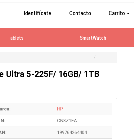
Identifícate
Contacto
Carrito
Tablets
SmartWatch
 Ultra 5-225F/ 16GB/ 1TB
arca:
HP
/N:
CN8Z1EA
AN:
199764264404