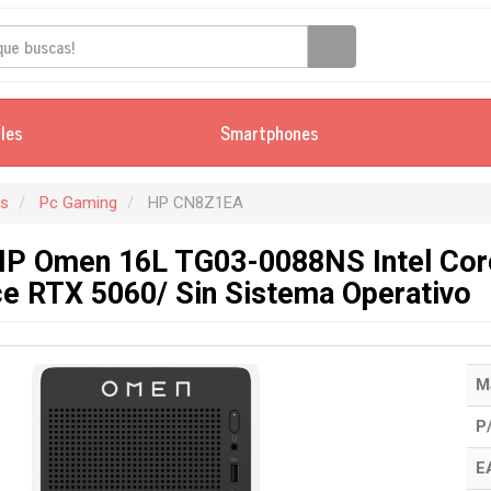
iles
Smartphones
es
Pc Gaming
HP CN8Z1EA
P Omen 16L TG03-0088NS Intel Core
e RTX 5060/ Sin Sistema Operativo
M
P
E