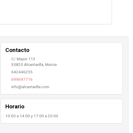
Contacto
C/ Mayor 113
30820
Alcantarilla
,
Murcia
642446255
699697716
info@alcantarilla.com
Horario
10:00 a 14:00 y 17:00 a 20:00