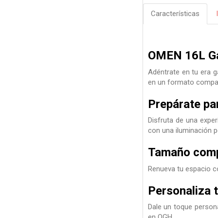
Características
OMEN 16L Ga
Adéntrate en tu era 
en un formato compact
Prepárate pa
Disfruta de una exper
con una iluminación p
Tamaño comp
Renueva tu espacio co
Personaliza t
Dale un toque person
en OGH.