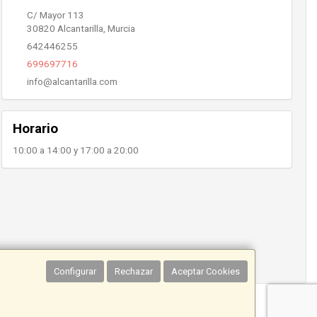
C/ Mayor 113
30820
Alcantarilla
,
Murcia
642446255
699697716
info@alcantarilla.com
Horario
10:00 a 14:00 y 17:00 a 20:00
Configurar
Rechazar
Aceptar Cookies