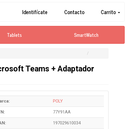
Identifícate
Contacto
Carrito
Tablets
SmartWatch
icrosoft Teams + Adaptador
arca:
POLY
/N:
77Y91AA
AN:
197029610034