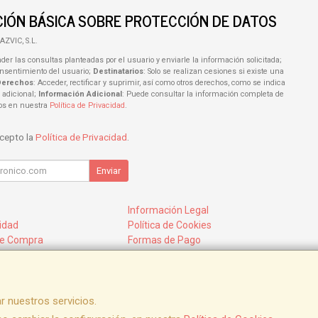
IÓN BÁSICA SOBRE PROTECCIÓN DE DATOS
AZVIC, S.L.
der las consultas planteadas por el usuario y enviarle la información solicitada;
onsentimiento del usuario;
Destinatarios
: Solo se realizan cesiones si existe una
Derechos
: Acceder, rectificar y suprimir, así como otros derechos, como se indica
 adicional;
Información Adicional
: Puede consultar la información completa de
tos en nuestra
Política de Privacidad
.
acepto la
Política de Privacidad
.
Enviar
Información Legal
cidad
Política de Cookies
de Compra
Formas de Pago
mos?
r nuestros servicios.