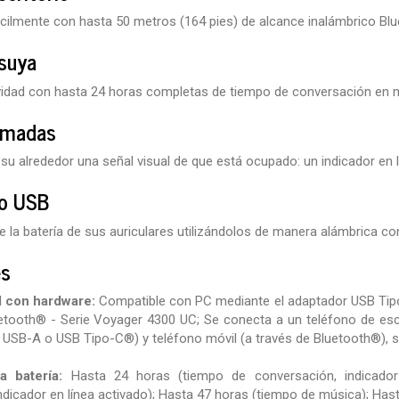
cilmente con hasta 50 metros (164 pies) de alcance inalámbrico Blu
 suya
vidad con hasta 24 horas completas de tiempo de conversación en 
lamadas
 su alrededor una señal visual de que está ocupado: un indicador e
o USB
de la batería de sus auriculares utilizándolos de manera alámbrica c
es
d con hardware:
Compatible con PC mediante el adaptador USB Ti
etooth® - Serie Voyager 4300 UC; Se conecta a un teléfono de escrit
e USB-A o USB Tipo-C®) y teléfono móvil (a través de Bluetooth®), 
a batería:
Hasta 24 horas (tiempo de conversación, indicador
ndicador en línea activado); Hasta 47 horas (tiempo de música); Has