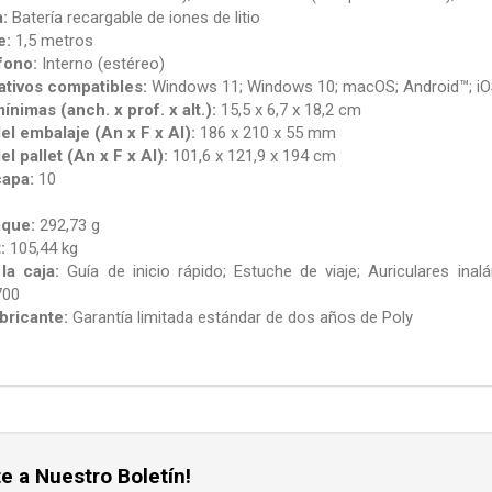
:
Batería recargable de iones de litio
e:
1,5 metros
fono:
Interno (estéreo)
tivos compatibles:
Windows 11; Windows 10; macOS; Android™; i
nimas (anch. x prof. x alt.):
15,5 x 6,7 x 18,2 cm
l embalaje (An x F x Al):
186 x 210 x 55 mm
l pallet (An x F x Al):
101,6 x 121,9 x 194 cm
capa:
10
que:
292,73 g
:
105,44 kg
la caja:
Guía de inicio rápido; Estuche de viaje; Auriculares in
700
bricante:
Garantía limitada estándar de dos años de Poly
e a Nuestro Boletín!