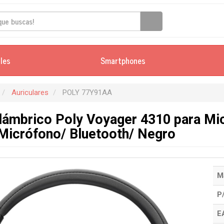
iles
Smartphones
Auriculares
POLY 77Y91AA
alámbrico Poly Voyager 4310 para M
Micrófono/ Bluetooth/ Negro
M
P
E