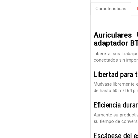
Características
Auriculares
adaptador B
Libere a sus trabaja
conectados sin importa
Libertad para t
Muévase libremente en
de hasta 50 m/164 pie
Eficiencia dura
Aumente su productiv
su tiempo de conversa
Escápese del e