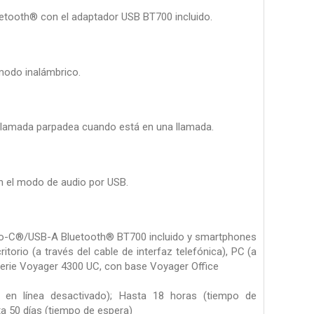
etooth® con el adaptador USB BT700 incluido.
modo inalámbrico.
n llamada parpadea cuando está en una llamada.
on el modo de audio por USB.
po-C®/USB-A Bluetooth® BT700 incluido y smartphones
orio (a través del cable de interfaz telefónica), PC (a
serie Voyager 4300 UC, con base Voyager Office
 en línea desactivado); Hasta 18 horas (tiempo de
ta 50 días (tiempo de espera)