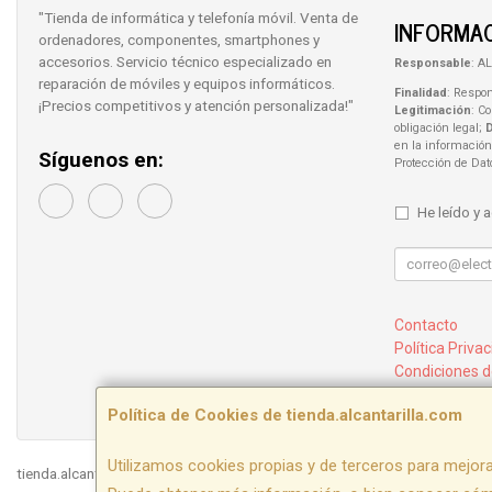
"Tienda de informática y telefonía móvil. Venta de
INFORMAC
ordenadores, componentes, smartphones y
accesorios. Servicio técnico especializado en
Responsable
: AL
reparación de móviles y equipos informáticos.
Finalidad
: Respon
¡Precios competitivos y atención personalizada!"
Legitimación
: C
obligación legal;
en la información
Síguenos en:
Protección de Da
He leído y 
Contacto
Política Priva
Condiciones 
¿Quienes So
Política de Cookies de tienda.alcantarilla.com
Utilizamos cookies propias y de terceros para mejora
tienda.alcantarilla.com © 2026