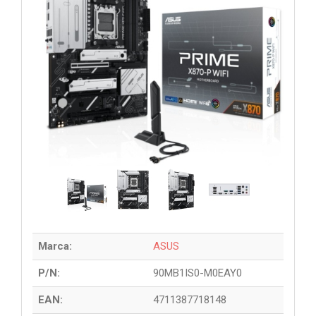
Marca:
ASUS
P/N:
90MB1IS0-M0EAY0
EAN:
4711387718148