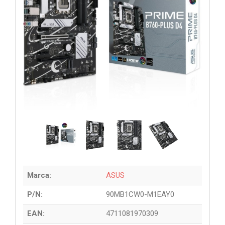
Marca:
ASUS
P/N:
90MB1CW0-M1EAY0
EAN:
4711081970309