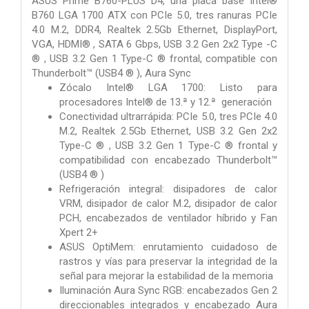
ASUS Prime B760-PLUS D4, una placa base Intel®
B760 LGA 1700 ATX con PCIe 5.0, tres ranuras PCIe
4.0 M.2, DDR4, Realtek 2.5Gb Ethernet, DisplayPort,
VGA, HDMI® , SATA 6 Gbps, USB 3.2 Gen 2x2 Type -C
® , USB 3.2 Gen 1 Type-C ® frontal, compatible con
Thunderbolt™ (USB4 ® ), Aura Sync
Zócalo Intel® LGA 1700: Listo para
procesadores Intel® de 13.ª y 12.ª generación
Conectividad ultrarrápida: PCIe 5.0, tres PCIe 4.0
M.2, Realtek 2.5Gb Ethernet, USB 3.2 Gen 2x2
Type-C ® , USB 3.2 Gen 1 Type-C ® frontal y
compatibilidad con encabezado Thunderbolt™
(USB4 ® )
Refrigeración integral: disipadores de calor
VRM, disipador de calor M.2, disipador de calor
PCH, encabezados de ventilador híbrido y Fan
Xpert 2+
ASUS OptiMem: enrutamiento cuidadoso de
rastros y vías para preservar la integridad de la
señal para mejorar la estabilidad de la memoria
Iluminación Aura Sync RGB: encabezados Gen 2
direccionables integrados y encabezado Aura