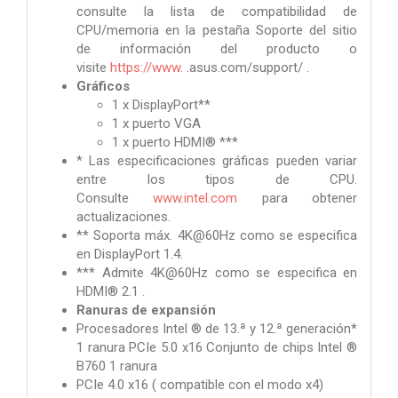
consulte la lista de compatibilidad de
CPU/memoria en la pestaña Soporte del sitio
de información del producto o
visite
https://www.
.asus.com/support/ .
Gráficos
1 x DisplayPort**
1 x puerto VGA
1 x puerto HDMI® ***
* Las especificaciones gráficas pueden variar
entre los tipos de CPU.
Consulte
www.intel.com
para obtener
actualizaciones.
** Soporta máx. 4K@60Hz como se especifica
en DisplayPort 1.4.
*** Admite 4K@60Hz como se especifica en
HDMI® 2.1 .
Ranuras de expansión
Procesadores Intel ® de 13.ª y 12.ª generación*
1 ranura PCIe 5.0 x16 Conjunto de chips Intel ®
B760 1 ranura
PCIe 4.0 x16 ( compatible con el modo x4)