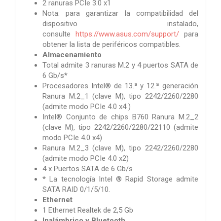
2 ranuras PCIe 3.0 x1
Nota: para garantizar la compatibilidad del
dispositivo instalado,
consulte
https://www.asus.com/support/
para
obtener la lista de periféricos compatibles.
Almacenamiento
Total admite 3 ranuras M.2 y 4 puertos SATA de
6 Gb/s*
Procesadores Intel® de 13.ª y 12.ª generación
Ranura M.2_1 (clave M), tipo 2242/2260/2280
(admite modo PCIe 4.0 x4 )
Intel® Conjunto de chips B760 Ranura M.2_2
(clave M), tipo 2242/2260/2280/22110 (admite
modo PCIe 4.0 x4)
Ranura M.2_3 (clave M), tipo 2242/2260/2280
(admite modo PCIe 4.0 x2)
4 x Puertos SATA de 6 Gb/s
* La tecnología Intel ® Rapid Storage admite
SATA RAID 0/1/5/10.
Ethernet
1 Ethernet Realtek de 2,5 Gb
Inalámbrico y Bluetooth