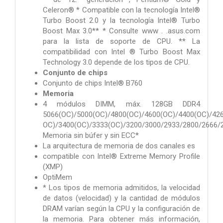
Celeron® * Compatible con la tecnología Intel®
Turbo Boost 2.0 y la tecnología Intel® Turbo
Boost Max 3.0** * Consulte www . .asus.com
para la lista de soporte de CPU. ** La
compatibilidad con Intel ® Turbo Boost Max
Technology 3.0 depende de los tipos de CPU.
Conjunto de chips
Conjunto de chips Intel® B760
Memoria
4 módulos DIMM, máx. 128GB DDR4
5066(OC)/5000(OC)/4800(OC)/4600(OC)/4400(OC)/42
OC)/3400(OC)/3333(OC)/3200/3000/2933/2800/2666/
Memoria sin búfer y sin ECC*
La arquitectura de memoria de dos canales es
compatible con Intel® Extreme Memory Profile
(XMP)
OptiMem
* Los tipos de memoria admitidos, la velocidad
de datos (velocidad) y la cantidad de módulos
DRAM varían según la CPU y la configuración de
la memoria. Para obtener más información,