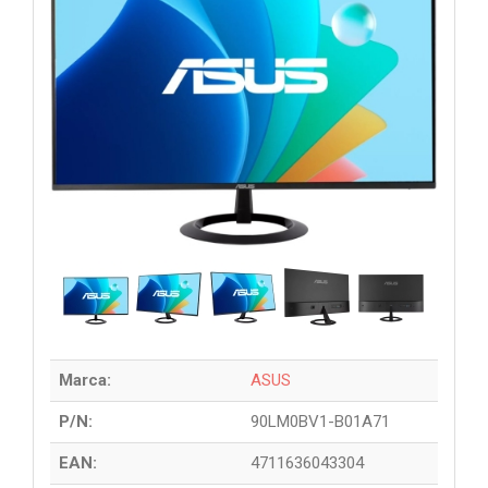
Marca:
ASUS
P/N:
90LM0BV1-B01A71
EAN:
4711636043304