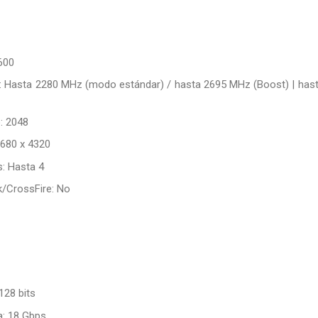
600
o: Hasta 2280 MHz (modo estándar) / hasta 2695 MHz (Boost) | h
: 2048
680 x 4320
: Hasta 4
k/CrossFire: No
128 bits
: 18 Gbps