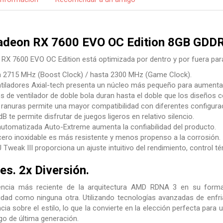
adeon RX 7600 EVO OC Edition 8GB GDD
RX 7600 EVO OC Edition está optimizada por dentro y por fuera par
 2715 MHz (Boost Clock) / hasta 2300 MHz (Game Clock).
ntiladores Axial-tech presenta un núcleo más pequeño para aumentar e
 de ventilador de doble bola duran hasta el doble que los diseños 
5 ranuras permite una mayor compatibilidad con diferentes configur
B te permite disfrutar de juegos ligeros en relativo silencio.
automatizada Auto-Extreme aumenta la confiabilidad del producto.
cero inoxidable es más resistente y menos propenso a la corrosión.
 Tweak III proporciona un ajuste intuitivo del rendimiento, control t
es. 2x Diversión.
riencia más reciente de la arquitectura AMD RDNA 3 en su fo
idad como ninguna otra. Utilizando tecnologías avanzadas de enfriam
ncia sobre el estilo, lo que la convierte en la elección perfecta para
go de última generación.