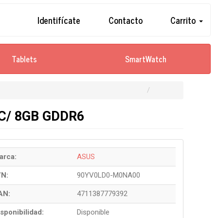
Identifícate
Contacto
Carrito
Tablets
SmartWatch
OC/ 8GB GDDR6
arca:
ASUS
/N:
90YV0LD0-M0NA00
AN:
4711387779392
sponibilidad:
Disponible