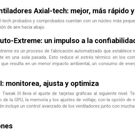
tiladores Axial-tech: mejor, más rápido 
al-tech probados y comprobados cuentan con un núcleo más pequeño
ón de aire hacia abajo.
uto-Extreme: un impulso a la confiabilida
treme es un proceso de fabricación automatizado que establece nue
te en una sola pasada. Esto reduce el estrés térmico en los co
lo que resulta en un menor impacto ambiental, un consumo de ener
: monitorea, ajusta y optimiza
Tweak III lleva el ajuste de tarjetas gráficas al siguiente nivel. 
o de la GPU, la memoria y los ajustes de voltaje, con la opción de 
ién incluye un control avanzado de los ventiladores junto con muc
ones