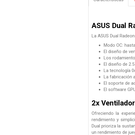
ASUS Dual R
La ASUS Dual Radeon 
Modo OC: hasta
El diseño de ve
Los rodamientos
El diseño de 2.
La tecnología 0d
La fabricación 
El soporte de a
El software GPU
2x Ventilador
Ofreciendo la expe
rendimiento y simplic
Dual prioriza la susta
un rendimiento de jue