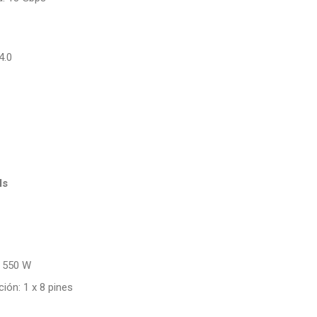
4.0
Is
 550 W
ión: 1 x 8 pines