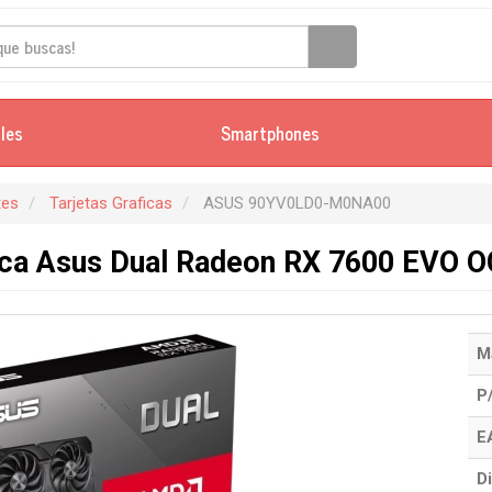
iles
Smartphones
es
Tarjetas Graficas
ASUS 90YV0LD0-M0NA00
fica Asus Dual Radeon RX 7600 EVO 
M
P
E
Di