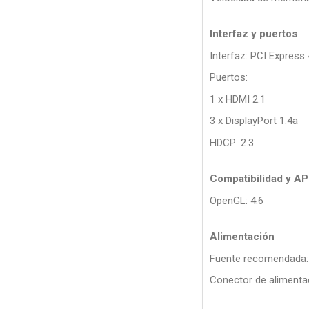
Interfaz y puertos
Interfaz: PCI Express 
Puertos:
1 x HDMI 2.1
3 x DisplayPort 1.4a
HDCP: 2.3
Compatibilidad y AP
OpenGL: 4.6
Alimentación
Fuente recomendada:
Conector de alimentac