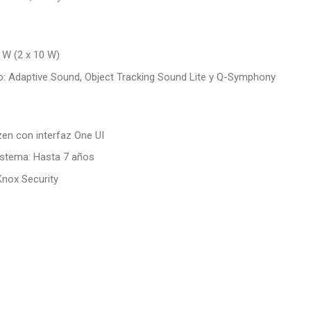
0 W (2 x 10 W)
o: Adaptive Sound, Object Tracking Sound Lite y Q-Symphony
zen con interfaz One UI
istema: Hasta 7 años
nox Security