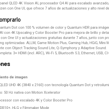
panel QLED 4K Vision AI, procesador Q4 AI para escalado avanzado,
izen con One UI, que ofrece 7 años de actualizaciones y alto nivel
comprarlo
Quantum Dot con 100 % volumen de color y Quantum HDR para imágen
I con 4K Upscaling y Color Booster Pro para mejora de brillo y detal
con One UI y actualizaciones gratuitas durante 7 años, junto con 
ng optimizadas: ALLM, Game Motion Plus, Gaming Hub, HGiG, Mini
nte con Object Tracking Sound Lite, Q-Symphony y Adaptive Sound.
pleta: 3× HDMI (incl. ARC), Wi-Fi 5, Bluetooth 5.3, Ethernet, USB, CI
ones
iento de imagen
s QLED UHD 4K (3840 x 2160) con tecnología Quantum Dot y retroilu
o: 50 Hz nativa con Motion Xcelerator
ocessor con escalado 4K y Color Booster Pro
DR10+, HLG y Filmmaker Mode