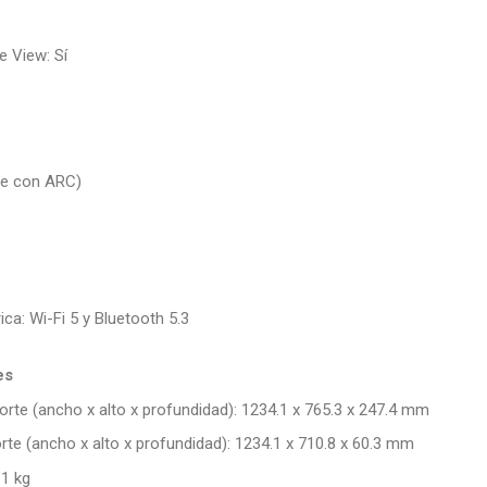
e View: Sí
le con ARC)
ca: Wi-Fi 5 y Bluetooth 5.3
es
te (ancho x alto x profundidad): 1234.1 x 765.3 x 247.4 mm
te (ancho x alto x profundidad): 1234.1 x 710.8 x 60.3 mm
.1 kg