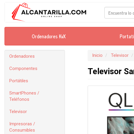
Ordenadores KvX
Portat
Inicio
Televisor
Ordenadores
Componentes
Televisor S
Portátiles
SmartPhones /
Teléfonos
Televisor
Impresoras /
Consumibles