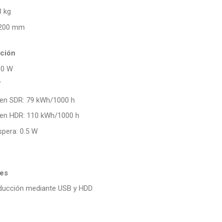
3 kg
 200 mm
ción
30 W
W
en SDR: 79 kWh/1000 h
en HDR: 110 kWh/1000 h
era: 0.5 W
les
ducción mediante USB y HDD