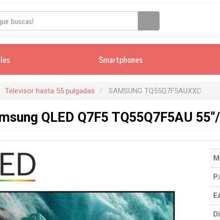
iles
Smartphones
Televisor hasta 55 pulgadas
SAMSUNG TQ55Q7F5AUXXC
amsung QLED Q7F5 TQ55Q7F5AU 55"/ 
M
P
E
Di