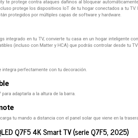
y te protege contra ataques dañinos al bloquear automáticamente 
 incluso protege los dispositivos IoT de tu hogar conectados a tu T
tán protegidos por múltiples capas de software y hardware.
s integrado en tu TV, convierte tu casa en un hogar inteligente c
ibles (incluso con Matter y HCA) que podrás controlar desde tu TV y 
e integra perfectamente con tu decoración.
ble
 para adaptarla a la altura de la barra.
mote
y carga tu mando a distancia con el panel solar que viene en la traser
LED Q7F5 4K Smart TV (serie Q7F5, 2025)