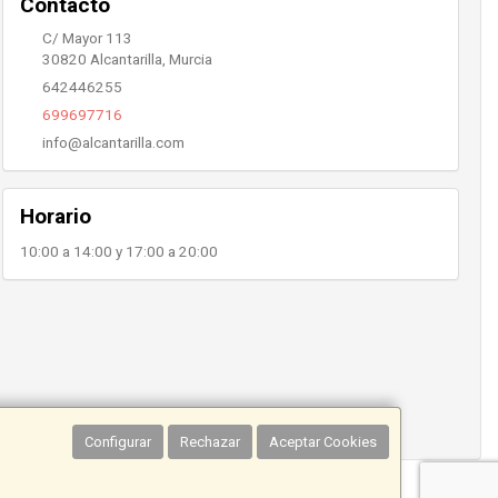
Contacto
C/ Mayor 113
30820
Alcantarilla
,
Murcia
642446255
699697716
info@alcantarilla.com
Horario
10:00 a 14:00 y 17:00 a 20:00
Configurar
Rechazar
Aceptar Cookies