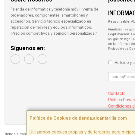
"Tienda de informática y telefonía móvil. Venta de
INFORMAC
ordenadores, componentes, smartphones y
accesorios. Servicio técnico especializado en
Responsable
: AL
reparación de móviles y equipos informáticos.
Finalidad
: Respon
¡Precios competitivos y atención personalizada!"
Legitimación
: C
obligación legal;
en la información
Síguenos en:
Protección de Da
He leído y 
Contacto
Política Priva
Condiciones 
¿Quienes So
Política de Cookies de tienda.alcantarilla.com
Utilizamos cookies propias y de terceros para mejora
tienda.alcantarilla.com © 2026