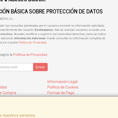
IÓN BÁSICA SOBRE PROTECCIÓN DE DATOS
AZVIC, S.L.
der las consultas planteadas por el usuario y enviarle la información solicitada;
onsentimiento del usuario;
Destinatarios
: Solo se realizan cesiones si existe una
Derechos
: Acceder, rectificar y suprimir, así como otros derechos, como se indica
 adicional;
Información Adicional
: Puede consultar la información completa de
tos en nuestra
Política de Privacidad
.
acepto la
Política de Privacidad
.
Enviar
Información Legal
cidad
Política de Cookies
de Compra
Formas de Pago
mos?
r nuestros servicios.