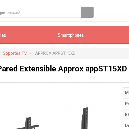
iles
Smartphones
Soportes TV
APPROX APPST15XD
Pared Extensible Approx appST15XD 
M
P
E
Di