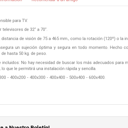
nsible para TV.
 televisores de 32" a 70".
a distancia de visión de 75 a 465 mm., como la rotación (120º) o la in
segura un sujeción óptima y segura en todo momento. Hecho con 
 de hasta 50 kg. de peso.
e incluidos: No hay necesidad de buscar los más adecuados para m
lo que le permitirá una instalación rápida y sencilla.
300 - 400x200 - 400x300 - 400x400 - 500x400 - 600x400.
e a Nuestro Boletín!