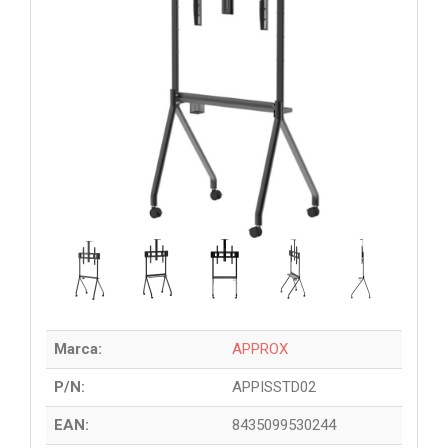
Marca:
APPROX
P/N:
APPISSTD02
EAN:
8435099530244