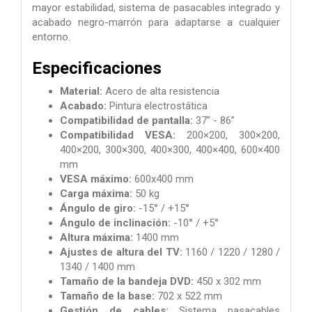
mayor estabilidad, sistema de pasacables integrado y
acabado negro-marrón para adaptarse a cualquier
entorno.
Especificaciones
Material:
Acero de alta resistencia
Acabado:
Pintura electrostática
Compatibilidad de pantalla:
37” - 86”
Compatibilidad VESA:
200×200, 300×200,
400×200, 300×300, 400×300, 400×400, 600×400
mm
VESA máximo:
600x400 mm
Carga máxima:
50 kg
Ángulo de giro:
-15° / +15°
Ángulo de inclinación:
-10° / +5°
Altura máxima:
1400 mm
Ajustes de altura del TV:
1160 / 1220 / 1280 /
1340 / 1400 mm
Tamaño de la bandeja DVD:
450 x 302 mm
Tamaño de la base:
702 x 522 mm
Gestión de cables:
Sistema pasacables